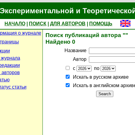
Экспериментальной и Теоретическо
НАЧАЛО
|
ПОИСК
|
ДЛЯ АВТОРОВ
|
ПОМОЩЬ
рмация о журнале
Поиск публикаций автора ""
Найдено 0
страницы
Название
кции
 журнала
Автор
редакции
с
по
 авторов
Искать в русском архиве
атью
Искать в английском архив
атус статьи