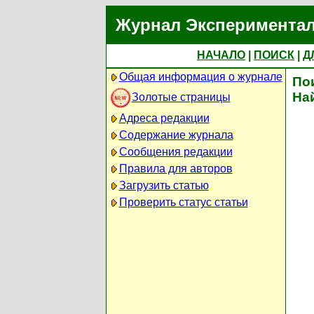
Журнал Экспериментал
НАЧАЛО
|
ПОИСК
|
Д
Общая информация о журнале
По
На
Золотые страницы
Адреса редакции
Содержание журнала
Сообщения редакции
Правила для авторов
Загрузить статью
Проверить статус статьи