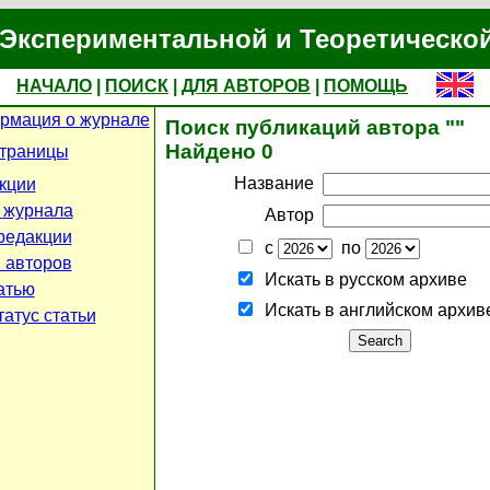
Экспериментальной и Теоретическо
НАЧАЛО
|
ПОИСК
|
ДЛЯ АВТОРОВ
|
ПОМОЩЬ
рмация о журнале
Поиск публикаций автора ""
Найдено 0
страницы
Название
кции
 журнала
Автор
редакции
с
по
 авторов
Искать в русском архиве
атью
Искать в английском архив
атус статьи