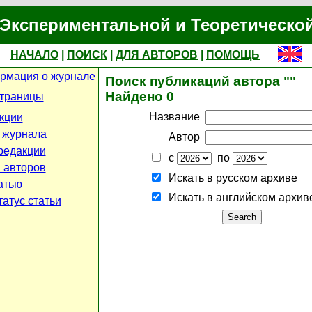
Экспериментальной и Теоретическо
НАЧАЛО
|
ПОИСК
|
ДЛЯ АВТОРОВ
|
ПОМОЩЬ
рмация о журнале
Поиск публикаций автора ""
Найдено 0
страницы
Название
кции
 журнала
Автор
редакции
с
по
 авторов
Искать в русском архиве
атью
Искать в английском архив
атус статьи