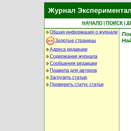
Журнал Экспериментал
НАЧАЛО
|
ПОИСК
|
Д
Общая информация о журнале
По
На
Золотые страницы
Адреса редакции
Содержание журнала
Сообщения редакции
Правила для авторов
Загрузить статью
Проверить статус статьи