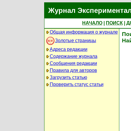
Журнал Экспериментал
НАЧАЛО
|
ПОИСК
|
Д
Общая информация о журнале
По
На
Золотые страницы
Адреса редакции
Содержание журнала
Сообщения редакции
Правила для авторов
Загрузить статью
Проверить статус статьи