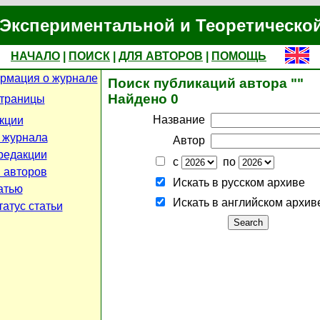
Экспериментальной и Теоретическо
НАЧАЛО
|
ПОИСК
|
ДЛЯ АВТОРОВ
|
ПОМОЩЬ
рмация о журнале
Поиск публикаций автора ""
Найдено 0
страницы
Название
кции
 журнала
Автор
редакции
с
по
 авторов
Искать в русском архиве
атью
Искать в английском архив
атус статьи