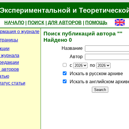
Экспериментальной и Теоретическо
НАЧАЛО
|
ПОИСК
|
ДЛЯ АВТОРОВ
|
ПОМОЩЬ
рмация о журнале
Поиск публикаций автора ""
Найдено 0
страницы
Название
кции
 журнала
Автор
редакции
с
по
 авторов
Искать в русском архиве
атью
Искать в английском архив
атус статьи