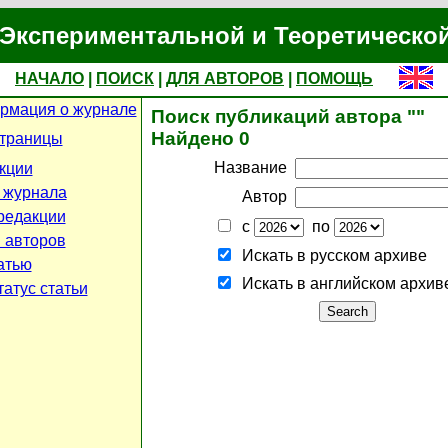
Экспериментальной и Теоретическо
НАЧАЛО
|
ПОИСК
|
ДЛЯ АВТОРОВ
|
ПОМОЩЬ
рмация о журнале
Поиск публикаций автора ""
Найдено 0
страницы
Название
кции
 журнала
Автор
редакции
с
по
 авторов
Искать в русском архиве
атью
Искать в английском архив
атус статьи