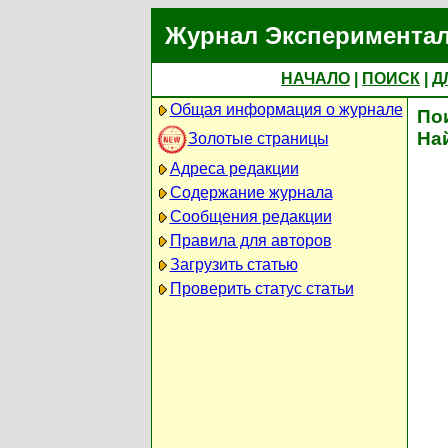
Журнал Экспериментал
НАЧАЛО
|
ПОИСК
|
Д
Общая информация о журнале
По
На
Золотые страницы
Адреса редакции
Содержание журнала
Сообщения редакции
Правила для авторов
Загрузить статью
Проверить статус статьи