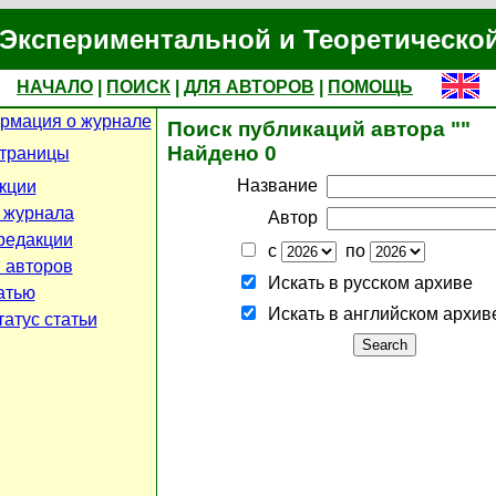
Экспериментальной и Теоретическо
НАЧАЛО
|
ПОИСК
|
ДЛЯ АВТОРОВ
|
ПОМОЩЬ
рмация о журнале
Поиск публикаций автора ""
Найдено 0
страницы
Название
кции
 журнала
Автор
редакции
с
по
 авторов
Искать в русском архиве
атью
Искать в английском архив
атус статьи