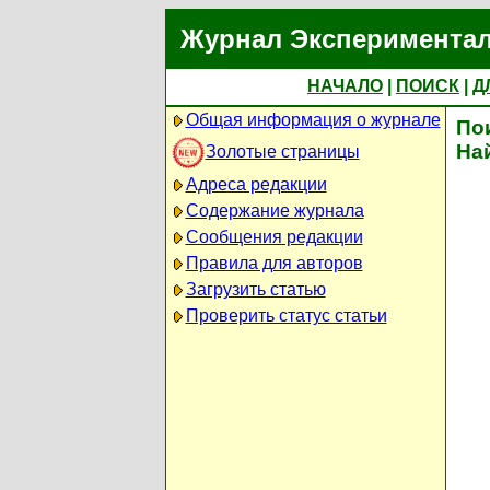
Журнал Экспериментал
НАЧАЛО
|
ПОИСК
|
Д
Общая информация о журнале
По
На
Золотые страницы
Адреса редакции
Содержание журнала
Сообщения редакции
Правила для авторов
Загрузить статью
Проверить статус статьи