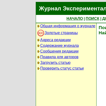
Журнал Экспериментал
НАЧАЛО
|
ПОИСК
|
Д
Общая информация о журнале
По
На
Золотые страницы
Адреса редакции
Содержание журнала
Сообщения редакции
Правила для авторов
Загрузить статью
Проверить статус статьи