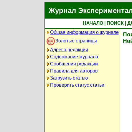
Журнал Экспериментал
НАЧАЛО
|
ПОИСК
|
Д
Общая информация о журнале
По
На
Золотые страницы
Адреса редакции
Содержание журнала
Сообщения редакции
Правила для авторов
Загрузить статью
Проверить статус статьи