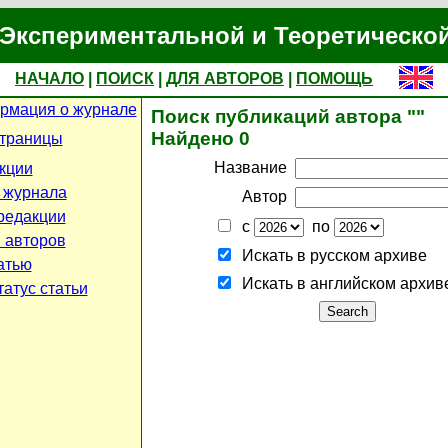
Экспериментальной и Теоретическо
НАЧАЛО
|
ПОИСК
|
ДЛЯ АВТОРОВ
|
ПОМОЩЬ
рмация о журнале
Поиск публикаций автора ""
Найдено 0
страницы
Название
кции
 журнала
Автор
редакции
с
по
 авторов
Искать в русском архиве
атью
Искать в английском архив
атус статьи