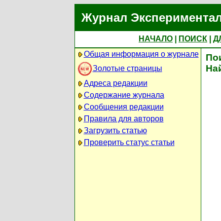
Журнал Экспериментал
НАЧАЛО
|
ПОИСК
|
Д
Общая информация о журнале
По
На
Золотые страницы
Адреса редакции
Содержание журнала
Сообщения редакции
Правила для авторов
Загрузить статью
Проверить статус статьи