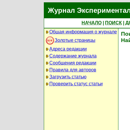
Журнал Экспериментал
НАЧАЛО
|
ПОИСК
|
Д
Общая информация о журнале
По
На
Золотые страницы
Адреса редакции
Содержание журнала
Сообщения редакции
Правила для авторов
Загрузить статью
Проверить статус статьи