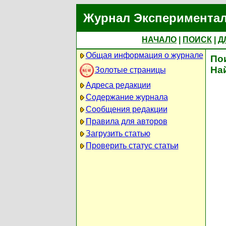
Журнал Экспериментал
НАЧАЛО
|
ПОИСК
|
Д
Общая информация о журнале
По
На
Золотые страницы
Адреса редакции
Содержание журнала
Сообщения редакции
Правила для авторов
Загрузить статью
Проверить статус статьи