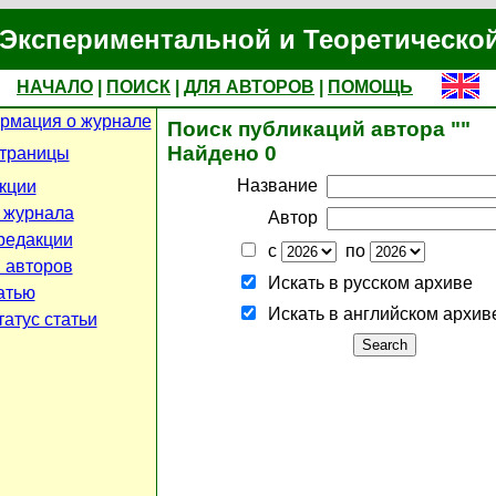
Экспериментальной и Теоретическо
НАЧАЛО
|
ПОИСК
|
ДЛЯ АВТОРОВ
|
ПОМОЩЬ
рмация о журнале
Поиск публикаций автора ""
Найдено 0
страницы
Название
кции
 журнала
Автор
редакции
с
по
 авторов
Искать в русском архиве
атью
Искать в английском архив
атус статьи