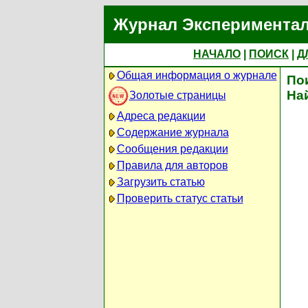
Журнал Экспериментал
НАЧАЛО
|
ПОИСК
|
Д
Общая информация о журнале
По
На
Золотые страницы
Адреса редакции
Содержание журнала
Сообщения редакции
Правила для авторов
Загрузить статью
Проверить статус статьи