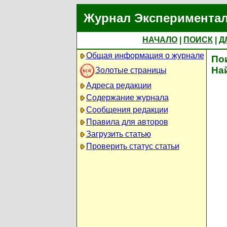
Журнал Экспериментал
НАЧАЛО
|
ПОИСК
|
Д
Общая информация о журнале
По
На
Золотые страницы
Адреса редакции
Содержание журнала
Сообщения редакции
Правила для авторов
Загрузить статью
Проверить статус статьи