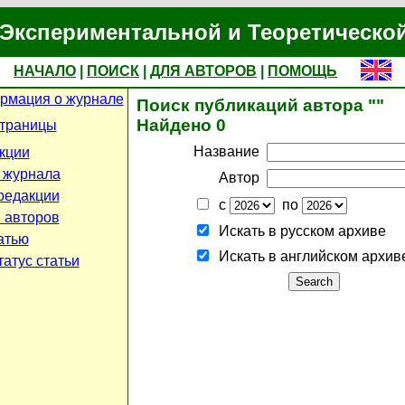
Экспериментальной и Теоретическо
НАЧАЛО
|
ПОИСК
|
ДЛЯ АВТОРОВ
|
ПОМОЩЬ
рмация о журнале
Поиск публикаций автора ""
Найдено 0
страницы
Название
кции
 журнала
Автор
редакции
с
по
 авторов
Искать в русском архиве
атью
Искать в английском архив
атус статьи