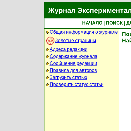
Журнал Экспериментал
НАЧАЛО
|
ПОИСК
|
Д
Общая информация о журнале
По
На
Золотые страницы
Адреса редакции
Содержание журнала
Сообщения редакции
Правила для авторов
Загрузить статью
Проверить статус статьи