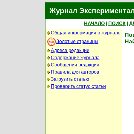
Журнал Экспериментал
НАЧАЛО
|
ПОИСК
|
Д
Общая информация о журнале
По
На
Золотые страницы
Адреса редакции
Содержание журнала
Сообщения редакции
Правила для авторов
Загрузить статью
Проверить статус статьи