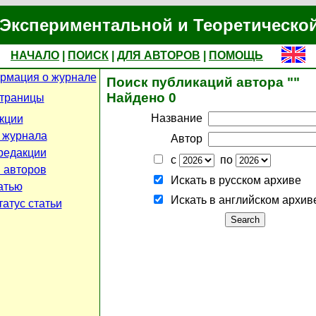
Экспериментальной и Теоретическо
НАЧАЛО
|
ПОИСК
|
ДЛЯ АВТОРОВ
|
ПОМОЩЬ
рмация о журнале
Поиск публикаций автора ""
Найдено 0
страницы
Название
кции
 журнала
Автор
редакции
с
по
 авторов
Искать в русском архиве
атью
Искать в английском архив
атус статьи