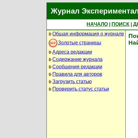
Журнал Экспериментал
НАЧАЛО
|
ПОИСК
|
Д
Общая информация о журнале
По
На
Золотые страницы
Адреса редакции
Содержание журнала
Сообщения редакции
Правила для авторов
Загрузить статью
Проверить статус статьи