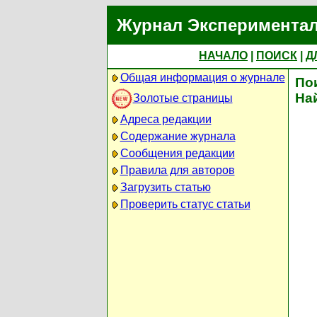
Журнал Экспериментал
НАЧАЛО
|
ПОИСК
|
Д
Общая информация о журнале
По
На
Золотые страницы
Адреса редакции
Содержание журнала
Сообщения редакции
Правила для авторов
Загрузить статью
Проверить статус статьи