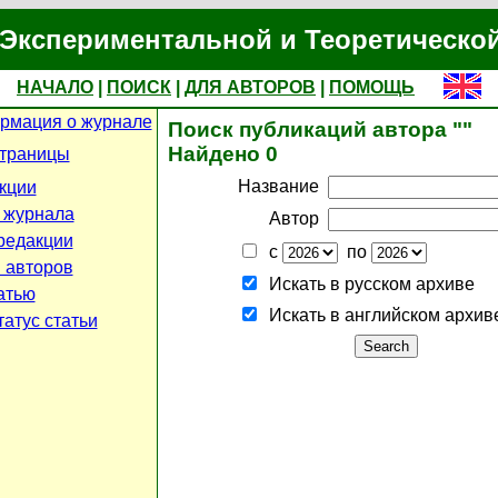
Экспериментальной и Теоретическо
НАЧАЛО
|
ПОИСК
|
ДЛЯ АВТОРОВ
|
ПОМОЩЬ
рмация о журнале
Поиск публикаций автора ""
Найдено 0
страницы
Название
кции
 журнала
Автор
редакции
с
по
 авторов
Искать в русском архиве
атью
Искать в английском архив
атус статьи