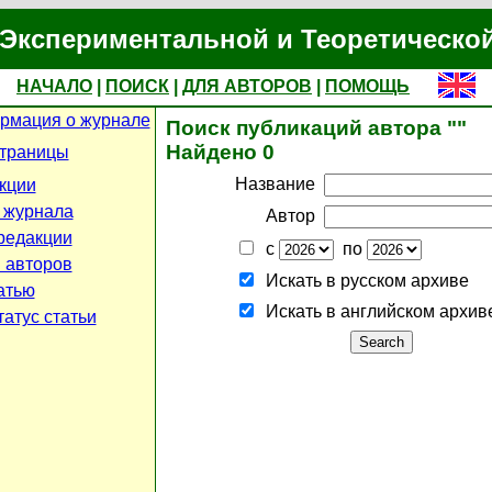
Экспериментальной и Теоретическо
НАЧАЛО
|
ПОИСК
|
ДЛЯ АВТОРОВ
|
ПОМОЩЬ
рмация о журнале
Поиск публикаций автора ""
Найдено 0
страницы
Название
кции
 журнала
Автор
редакции
с
по
 авторов
Искать в русском архиве
атью
Искать в английском архив
атус статьи