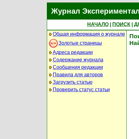
Журнал Экспериментал
НАЧАЛО
|
ПОИСК
|
Д
Общая информация о журнале
По
На
Золотые страницы
Адреса редакции
Содержание журнала
Сообщения редакции
Правила для авторов
Загрузить статью
Проверить статус статьи