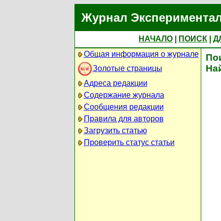
Журнал Экспериментал
НАЧАЛО
|
ПОИСК
|
Д
Общая информация о журнале
По
На
Золотые страницы
Адреса редакции
Содержание журнала
Сообщения редакции
Правила для авторов
Загрузить статью
Проверить статус статьи