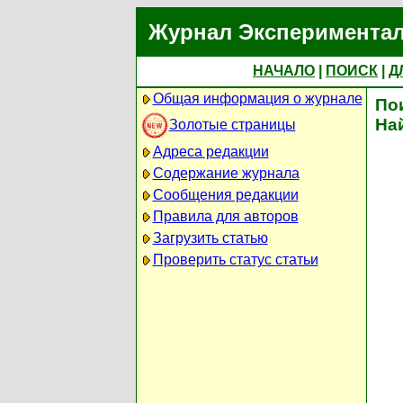
Журнал Экспериментал
НАЧАЛО
|
ПОИСК
|
Д
Общая информация о журнале
По
На
Золотые страницы
Адреса редакции
Содержание журнала
Сообщения редакции
Правила для авторов
Загрузить статью
Проверить статус статьи