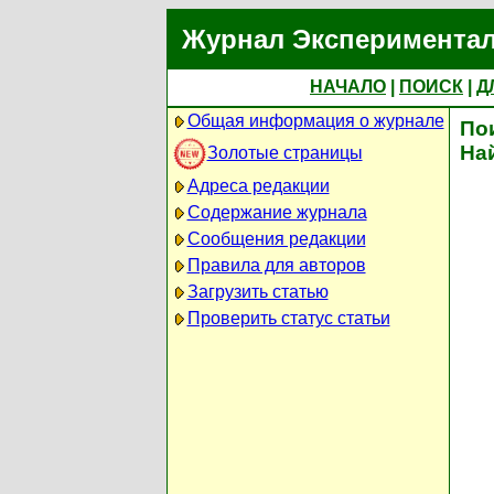
Журнал Экспериментал
НАЧАЛО
|
ПОИСК
|
Д
Общая информация о журнале
По
На
Золотые страницы
Адреса редакции
Содержание журнала
Сообщения редакции
Правила для авторов
Загрузить статью
Проверить статус статьи