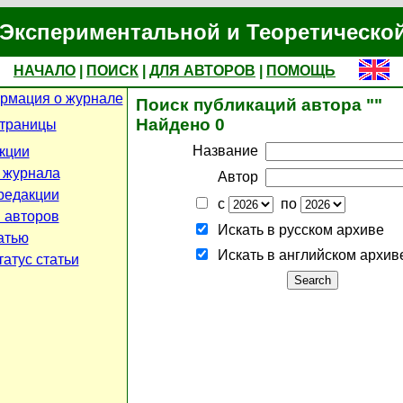
Экспериментальной и Теоретическо
НАЧАЛО
|
ПОИСК
|
ДЛЯ АВТОРОВ
|
ПОМОЩЬ
рмация о журнале
Поиск публикаций автора ""
Найдено 0
страницы
Название
кции
 журнала
Автор
редакции
с
по
 авторов
Искать в русском архиве
атью
Искать в английском архив
атус статьи