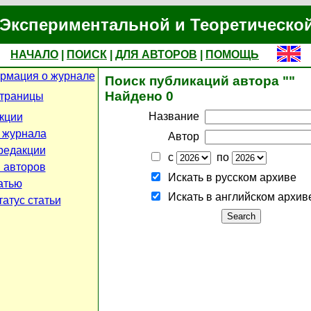
Экспериментальной и Теоретическо
НАЧАЛО
|
ПОИСК
|
ДЛЯ АВТОРОВ
|
ПОМОЩЬ
рмация о журнале
Поиск публикаций автора ""
Найдено 0
страницы
Название
кции
 журнала
Автор
редакции
с
по
 авторов
Искать в русском архиве
атью
Искать в английском архив
атус статьи