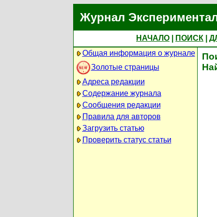
Журнал Экспериментал
НАЧАЛО
|
ПОИСК
|
Д
Общая информация о журнале
По
На
Золотые страницы
Адреса редакции
Содержание журнала
Сообщения редакции
Правила для авторов
Загрузить статью
Проверить статус статьи