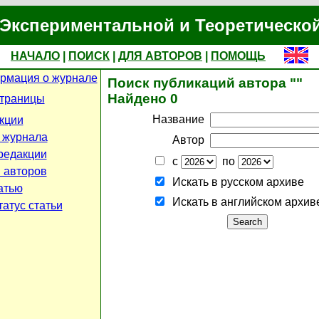
Экспериментальной и Теоретическо
НАЧАЛО
|
ПОИСК
|
ДЛЯ АВТОРОВ
|
ПОМОЩЬ
рмация о журнале
Поиск публикаций автора ""
Найдено 0
страницы
Название
кции
 журнала
Автор
редакции
с
по
 авторов
Искать в русском архиве
атью
Искать в английском архив
атус статьи