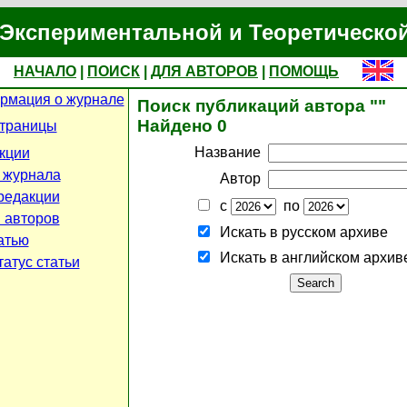
Экспериментальной и Теоретическо
НАЧАЛО
|
ПОИСК
|
ДЛЯ АВТОРОВ
|
ПОМОЩЬ
рмация о журнале
Поиск публикаций автора ""
Найдено 0
страницы
Название
кции
 журнала
Автор
редакции
с
по
 авторов
Искать в русском архиве
атью
Искать в английском архив
атус статьи