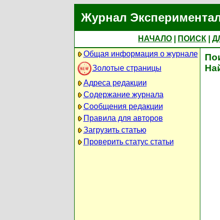
Журнал Экспериментал
НАЧАЛО
|
ПОИСК
|
Д
Общая информация о журнале
По
На
Золотые страницы
Адреса редакции
Содержание журнала
Сообщения редакции
Правила для авторов
Загрузить статью
Проверить статус статьи