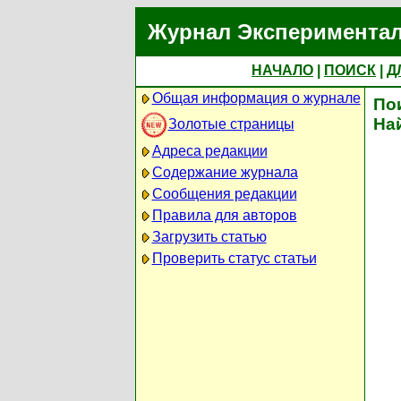
Журнал Экспериментал
НАЧАЛО
|
ПОИСК
|
Д
Общая информация о журнале
По
На
Золотые страницы
Адреса редакции
Содержание журнала
Сообщения редакции
Правила для авторов
Загрузить статью
Проверить статус статьи