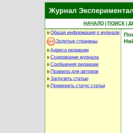
Журнал Экспериментал
НАЧАЛО
|
ПОИСК
|
Д
Общая информация о журнале
По
На
Золотые страницы
Адреса редакции
Содержание журнала
Сообщения редакции
Правила для авторов
Загрузить статью
Проверить статус статьи