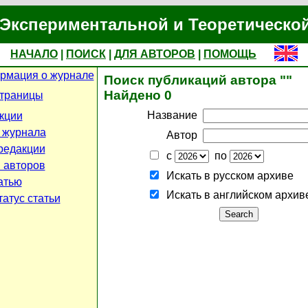
Экспериментальной и Теоретическо
НАЧАЛО
|
ПОИСК
|
ДЛЯ АВТОРОВ
|
ПОМОЩЬ
рмация о журнале
Поиск публикаций автора ""
Найдено 0
страницы
Название
кции
 журнала
Автор
редакции
с
по
 авторов
Искать в русском архиве
атью
Искать в английском архив
атус статьи