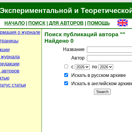
Экспериментальной и Теоретическо
НАЧАЛО
|
ПОИСК
|
ДЛЯ АВТОРОВ
|
ПОМОЩЬ
рмация о журнале
Поиск публикаций автора ""
Найдено 0
страницы
Название
кции
 журнала
Автор
редакции
с
по
 авторов
Искать в русском архиве
атью
Искать в английском архив
атус статьи