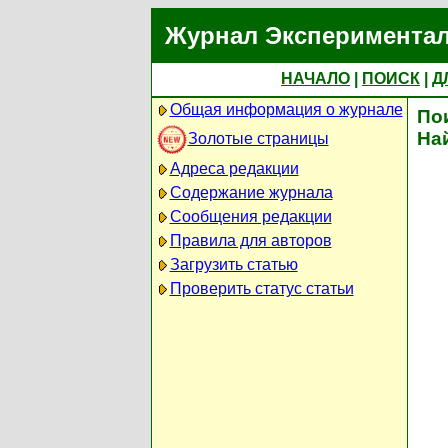
Журнал Экспериментал
НАЧАЛО
|
ПОИСК
|
Д
Общая информация о журнале
По
На
Золотые страницы
Адреса редакции
Содержание журнала
Сообщения редакции
Правила для авторов
Загрузить статью
Проверить статус статьи