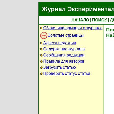
Журнал Экспериментал
НАЧАЛО
|
ПОИСК
|
Д
Общая информация о журнале
По
На
Золотые страницы
Адреса редакции
Содержание журнала
Сообщения редакции
Правила для авторов
Загрузить статью
Проверить статус статьи