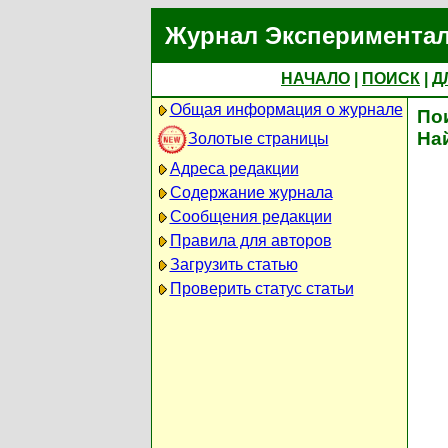
Журнал Экспериментал
НАЧАЛО
|
ПОИСК
|
Д
Общая информация о журнале
По
На
Золотые страницы
Адреса редакции
Содержание журнала
Сообщения редакции
Правила для авторов
Загрузить статью
Проверить статус статьи