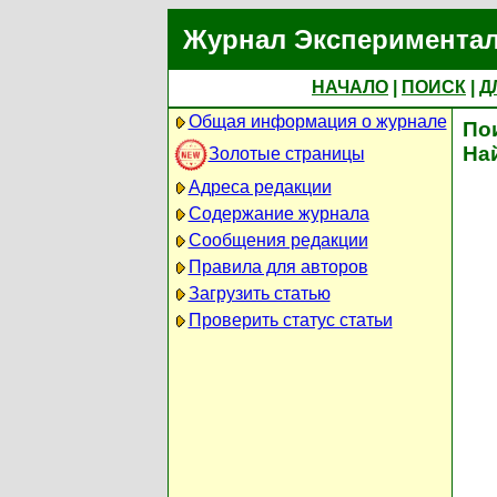
Журнал Экспериментал
НАЧАЛО
|
ПОИСК
|
Д
Общая информация о журнале
По
На
Золотые страницы
Адреса редакции
Содержание журнала
Сообщения редакции
Правила для авторов
Загрузить статью
Проверить статус статьи