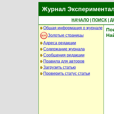
Журнал Экспериментал
НАЧАЛО
|
ПОИСК
|
Д
Общая информация о журнале
По
На
Золотые страницы
Адреса редакции
Содержание журнала
Сообщения редакции
Правила для авторов
Загрузить статью
Проверить статус статьи