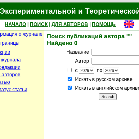
Экспериментальной и Теоретическо
НАЧАЛО
|
ПОИСК
|
ДЛЯ АВТОРОВ
|
ПОМОЩЬ
рмация о журнале
Поиск публикаций автора ""
Найдено 0
страницы
Название
кции
 журнала
Автор
редакции
с
по
 авторов
Искать в русском архиве
атью
Искать в английском архив
атус статьи