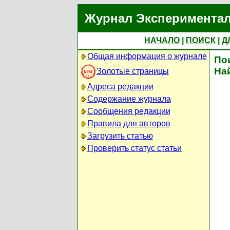
Журнал Экспериментал
НАЧАЛО
|
ПОИСК
|
Д
Общая информация о журнале
По
На
Золотые страницы
Адреса редакции
Содержание журнала
Сообщения редакции
Правила для авторов
Загрузить статью
Проверить статус статьи